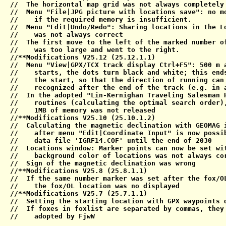
//  The horizontal map grid was not always completely 
//  Menu "File|JPG picture with locations save": no mo
//    if the required memory is insufficient.

//  Menu "Edit|Undo/Redo": Sharing locations in the Lo
//    was not always correct

//  The first move to the left of the marked number of
//    was too large and went to the right.

//**Modifications V25.12 (25.12.1.1)

//  Menu "View|GPX/TCX track display Ctrl+F5": 500 m a
//    starts, the dots turn black and white; this ends
//    the start, so that the direction of running can 
//    recognized after the end of the track (e.g. in a
//  In the adopted "Lin-Kernighan Traveling Salesman H
//    routines (calculating the optimal search order),
//    1MB of memory was not released

//**Modifications V25.10 (25.10.1.2)

//  Calculating the magnetic declination with GEOMAG i
//    after menu "Edit|Coordinate Input" is now possib
//    data file 'IGRF14.COF' until the end of 2030

//  Locations window: Marker points can now be set wit
//    background color of locations was not always cor
//  Sign of the magnetic declination was wrong

//**Modifications V25.8 (25.8.1.1)

//  If the same number marker was set after the fox/OL
//    the fox/OL location was no displayed

//**Modifications V25.7 (25.7.1.1)

//  Setting the starting location with GPX waypoints d
//  If foxes in foxlist are separated by commas, they 
//    adopted by FjwW
