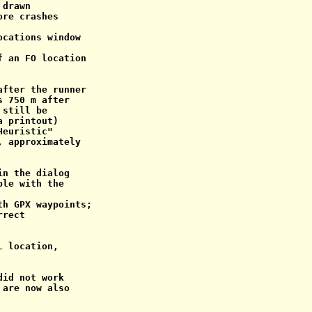
drawn

re crashes

cations window

 an FO location

fter the runner

 750 m after

still be

 printout)

euristic"

 approximately

n the dialog

le with the

h GPX waypoints;

rect

 location,

id not work

are now also
