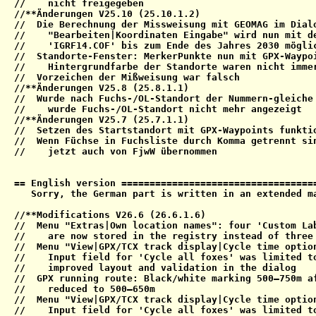
//    nicht freigegeben

//**Änderungen V25.10 (25.10.1.2)

//  Die Berechnung der Missweisung mit GEOMAG im Dialo
//    "Bearbeiten|Koordinaten Eingabe" wird nun mit de
//    'IGRF14.COF' bis zum Ende des Jahres 2030 möglic
//  Standorte-Fenster: MerkerPunkte nun mit GPX-Waypoi
//    Hintergrundfarbe der Standorte waren nicht immer
//  Vorzeichen der Mißweisung war falsch

//**Änderungen V25.8 (25.8.1.1)

//  Wurde nach Fuchs-/OL-Standort der Nummern-gleiche 
//    wurde Fuchs-/OL-Standort nicht mehr angezeigt

//**Änderungen V25.7 (25.7.1.1)

//  Setzen des Startstandort mit GPX-Waypoints funktio
//  Wenn Füchse in Fuchsliste durch Komma getrennt sin
//    jetzt auch von FjwW übernommen

== English version ===================================
   Sorry, the German part is written in an extended ma
//**Modifications V26.6 (26.6.1.6)

//  Menu "Extras|Own location names": four 'Custom Lab
//    are now stored in the registry instead of three

//  Menu "View|GPX/TCX track display|Cycle time option
//    Input field for 'Cycle all foxes' was limited to
//    improved layout and validation in the dialog

//  GPX running route: Black/white marking 500–750m af
//    reduced to 500–650m

//  Menu "View|GPX/TCX track display|Cycle time option
//    Input field for 'Cycle all foxes' was limited to