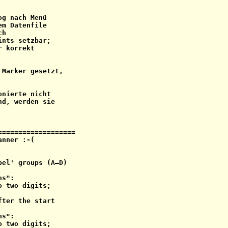
g nach Menü

m Datenfile

h

nts setzbar;

 korrekt

Marker gesetzt,

nierte nicht

d, werden sie

==================

nner :-(

el' groups (A–D)

s":

 two digits;

ter the start

s":

 two digits;
