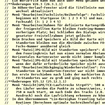
//  Ein World-File kann nun auch über Menü geladen wer
//**Änderungen V26.3 (26.3.1.1)

//  Im Höhen-Verlauf-Fenster wird die Titelleiste nun 
//    wechsel aktualisiert

//  Menü "Bearbeiten|Fuchsliste/Reihenfolge": Fuchslis
//    beginnen mit Startgasse (A: 1 2 3 4 5) und max. 
//    Fuchszahl (3: 1 2 3 4 5)

//  Menü "Bearbeiten|Rahmen für definierte Kartengröße
//    der freigestellten Karte bleiben FoxOring-Nummer
//    vorherigen Platz; bei Schließen des Dialogs wird
//    gesetzter Freistellrahmen jetzt gelöscht

//  Beim Drucken und Speichern als Bild der Karte mit 
//    Standorten bleiben nun die Abstände zwischen FO-
//    Fuchs-Nummer annähernd gleich

//  Menü "Datei|JPG-Bild mit Standorten speichern": di
//    dem Foxoringkreis hat nun einen normalen Abstand
//  Horizontales Kartenraster wurde nicht immer komple
//  Menü "Datei|JPG-Bild mit Standorten speichern": ke
//    wenn der dafür erforderliche Speicher nicht ausr
//  Menü "Bearbeiten|Rückgängig/Wiederherstellen": Fre
//    Standorten im Standorten-Fenster war nicht immer
//  Das erste Verschieben nach links der markierten Za
//    FO-Standortes war zu groß und ging nach rechts

//**Änderungen V25.12 (25.12.1.1)

//  Menü "Ansicht|GPX/TCX-Laufstrecke Strg+F5": 500 m 
//    des Läufer werden die Punkte zu schwarz/weiss, d
//    750 m nach Start, um nach Ende des Tracks (z.B. 
//    Ausdruck) noch die Laufrichtung erkennen zu könn
//  In den übernommenen "Lin-Kernighan Traveling Sales
//    Routinen (Berechnen optimale Suchreihenfolge) wu