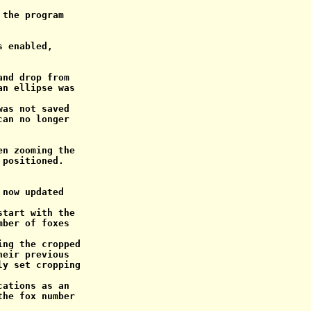
the program

 enabled,

nd drop from

n ellipse was

as not saved

an no longer

n zooming the

positioned.

now updated

tart with the

ber of foxes

ng the cropped

eir previous

y set cropping

ations as an

he fox number
