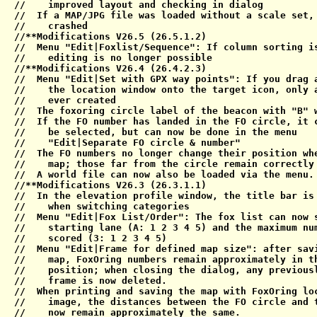
//    improved layout and checking in dialog

//  If a MAP/JPG file was loaded without a scale set, 
//    crashed

//**Modifications V26.5 (26.5.1.2)

//  Menu "Edit|Foxlist/Sequence": If column sorting is
//    editing is no longer possible

//**Modifications V26.4 (26.4.2.3)

//  Menu "Edit|Set with GPX way points": If you drag a
//    the location window onto the target icon, only a
//    ever created

//  The foxoring circle label of the beacon with "B" w
//  If the FO number has landed in the FO circle, it c
//    be selected, but can now be done in the menu

//    "Edit|Separate FO circle & number"

//  The FO numbers no longer change their position whe
//    map; those far from the circle remain correctly 
//  A world file can now also be loaded via the menu.

//**Modifications V26.3 (26.3.1.1)

//  In the elevation profile window, the title bar is 
//    when switching categories

//  Menu "Edit|Fox List/Order": The fox list can now s
//    starting lane (A: 1 2 3 4 5) and the maximum num
//    scored (3: 1 2 3 4 5)

//  Menu "Edit|Frame for defined map size": after savi
//    map, FoxOring numbers remain approximately in th
//    position; when closing the dialog, any previousl
//    frame is now deleted.

//  When printing and saving the map with FoxOring loc
//    image, the distances between the FO circle and t
//    now remain approximately the same.
