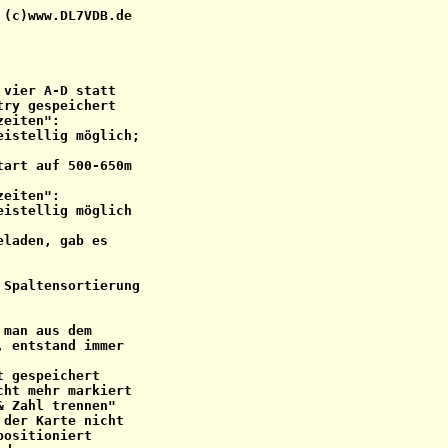
(c)www.DL7VDB.de

vier A-D statt

ry gespeichert

eiten":

istellig möglich;

art auf 500-650m

eiten":

istellig möglich

laden, gab es

Spaltensortierung

man aus dem

 entstand immer

 gespeichert

ht mehr markiert

 Zahl trennen"

der Karte nicht

ositioniert
