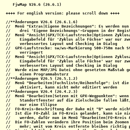
   FjwMap V26.6 (26.6.1)                              
++++ For english version: please scroll down ++++

//**Änderungen V26.6 (26.6.1.6)

//  Menü "Extras|Eigene Bezeichnungen": Es werden nun 
//    drei 'Eigene Bezeichnungs'-Gruppen in der Regist
//  Menü "Ansicht|GPX/TCX-Laufstrecke|Optionen Zyklusz
//    Eingabefeld für 'Zyklus alle Füchse' war nur zwe
//    verbessertes Layout und Checking im Dialog

//  GPX-Laufstrecke: sw/ws-Markierung 500-750m nach St
//    verringert

//  Menü "Ansicht|GPX/TCX-Laufstrecke|Optionen Zyklusz
//    Eingabefeld für 'Zyklus alle Füchse' war nur zwe
//    verbessertes Layout und Checking im Dialog

//  Wurde eine MAP/JPG Datei ohne gesetzten Maßstab ge
//    einen Programmabsturz

//**Änderungen V26.5 (26.5.1.2)

//  Menü "Bearbeiten|Fuchsliste/Reihenfolge": ist die 
//    aktiviert, kann nicht mehr editiert werden

//**Änderungen V26.4 (26.4.2.3)

//  Menü "Bearbeiten|Setzen mit GPX-Wegpunkten": wenn 
//    Standortfenster auf die Zielscheibe fallen läßt,
//    nur eine Ellipse

//  FO-Kreis-Beschriftung der Bake mit "B" wurde nicht
//  Ist die FO-Zahl im FO-Kreis gelandet, kann sie nic
//    werden, dafür nun im Menü "Bearbeiten|FO-Kreis &
//  Die FO-Zahlen verändern ihre Position beim Zoomen 
//    mehr; weit vom Kreis entfernte bleiben richtig p