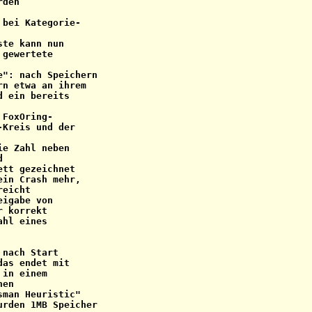
den

bei Kategorie-

te kann nun

gewertete

": nach Speichern

n etwa an ihrem

 ein bereits

FoxOring-

Kreis und der

e Zahl neben



tt gezeichnet

in Crash mehr,

eicht

igabe von

 korrekt

hl eines

nach Start

as endet mit

in einem

en

man Heuristic"

rden 1MB Speicher
